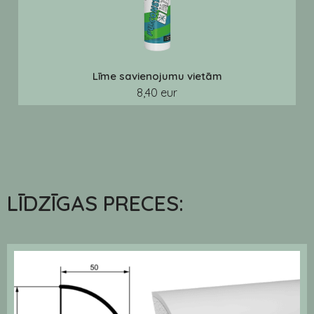
Līme savienojumu vietām
8,40 eur
LĪDZĪGAS PRECES: