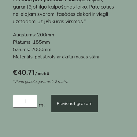
garantējot ilgu kalpošanas laiku. Pateicoties
nelielajam svaram, fasādes dekori ir viegli
uzstādāmi uz jebkuras virsmas.”
Augstums:
200mm
Platums:
185mm
Garums:
2000mm
Materiāls:
polistirols ar akrīla masas slāni
€
40.71
/ metrā
*Viena gabala garums ir 2 metri.
Pievienot grozam