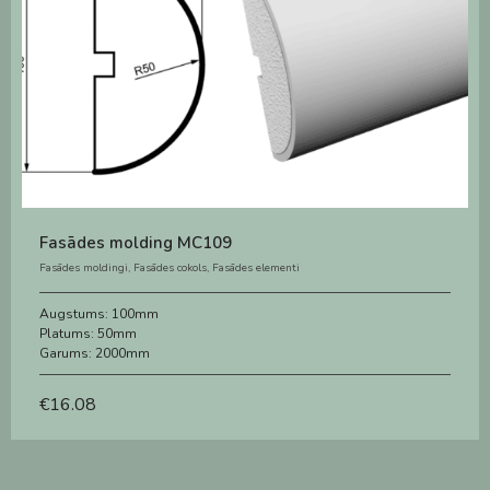
Fasādes molding MC109
Fasādes moldingi
,
Fasādes cokols
,
Fasādes elementi
Augstums:
100mm
Platums:
50mm
Garums:
2000mm
€
16.08