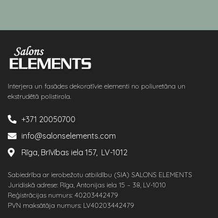
Interjera un fasādes dekoratīvie elementi no poliuretāna un
ekstrudētā polistirola.
+371 20050700
info@salonselements.com
Rīga, Brīvības iela 157, LV-1012
Sabiedrība ar ierobežotu atbildību (SIA) SALONS ELEMENTS
Juridiskā adrese: Rīga, Antonijas iela 15 – 38, LV-1010
Reģistrācijas numurs: 40203442479
PVN maksātāja numurs: LV40203442479