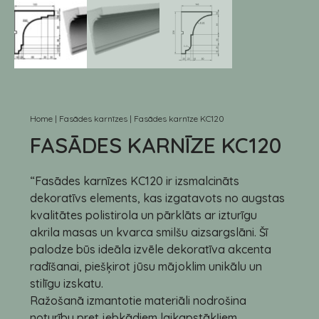
Home
|
Fasādes karnīzes
|
Fasādes karnīze KC120
FASĀDES KARNĪZE KC120
“Fasādes karnīzes KC120 ir izsmalcināts
dekoratīvs elements, kas izgatavots no augstas
kvalitātes polistirola un pārklāts ar izturīgu
akrila masas un kvarca smilšu aizsargslāni. Šī
palodze būs ideāla izvēle dekoratīva akcenta
radīšanai, piešķirot jūsu mājoklim unikālu un
stilīgu izskatu.
Ražošanā izmantotie materiāli nodrošina
noturību pret jebkādiem laikapstākļiem,