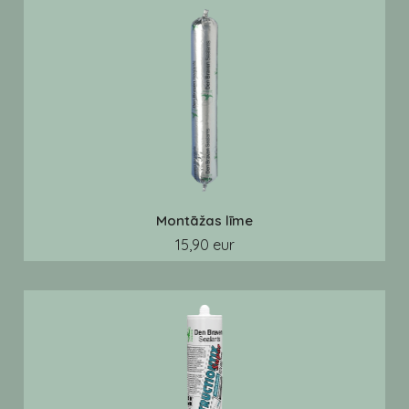
Montāžas līme
15,90 eur