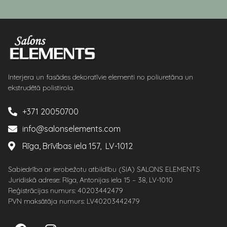
Interjera un fasādes dekoratīvie elementi no poliuretāna un
ekstrudētā polistirola.
+371 20050700
info@salonselements.com
Rīga, Brīvības iela 157, LV-1012
Sabiedrība ar ierobežotu atbildību (SIA) SALONS ELEMENTS
Juridiskā adrese: Rīga, Antonijas iela 15 – 38, LV-1010
Reģistrācijas numurs: 40203442479
PVN maksātāja numurs: LV40203442479