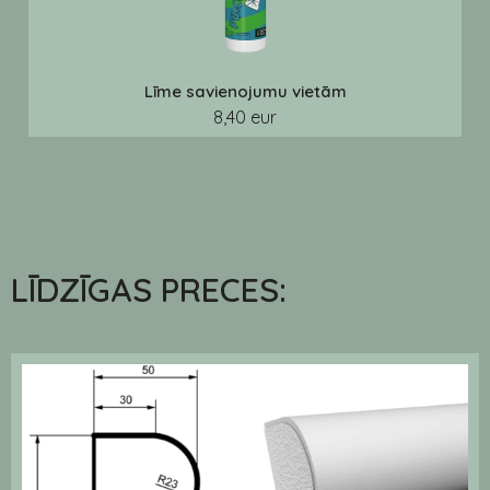
Līme savienojumu vietām
8,40 eur
LĪDZĪGAS PRECES: