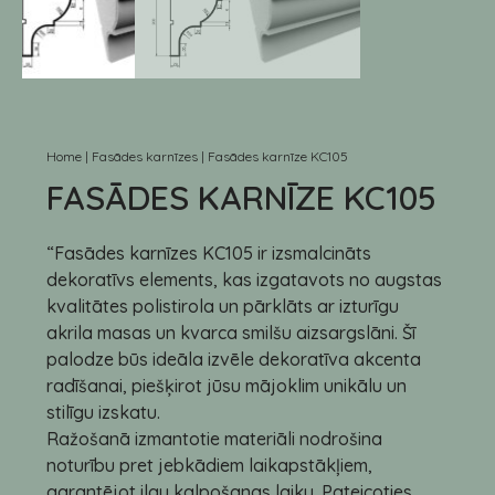
Home
|
Fasādes karnīzes
|
Fasādes karnīze KC105
FASĀDES KARNĪZE KC105
“Fasādes karnīzes KC105 ir izsmalcināts
dekoratīvs elements, kas izgatavots no augstas
kvalitātes polistirola un pārklāts ar izturīgu
akrila masas un kvarca smilšu aizsargslāni. Šī
palodze būs ideāla izvēle dekoratīva akcenta
radīšanai, piešķirot jūsu mājoklim unikālu un
stilīgu izskatu.
Ražošanā izmantotie materiāli nodrošina
noturību pret jebkādiem laikapstākļiem,
garantējot ilgu kalpošanas laiku. Pateicoties