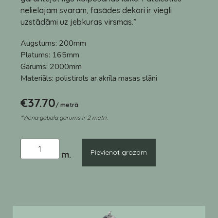
nelielajam svaram, fasādes dekori ir viegli
uzstādāmi uz jebkuras virsmas.”
Augstums:
200mm
Platums:
165mm
Garums:
2000mm
Materiāls:
polistirols ar akrīla masas slāni
€
37.70
/ metrā
*Viena gabala garums ir 2 metri.
Pievienot grozam