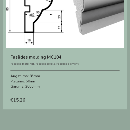
Fasādes molding MC104
Fasādes moldingi
,
Fasādes cokols
,
Fasādes elementi
Augstums:
85mm
Platums:
50mm
Garums:
2000mm
€
15.26