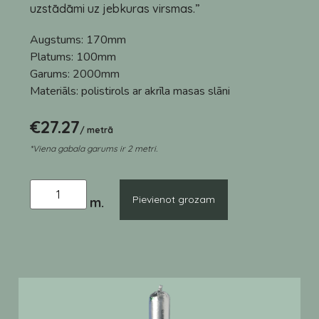
uzstādāmi uz jebkuras virsmas.”
Augstums:
170mm
Platums:
100mm
Garums:
2000mm
Materiāls:
polistirols ar akrīla masas slāni
€
27.27
/ metrā
*Viena gabala garums ir 2 metri.
Pievienot grozam