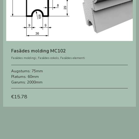
Fasādes molding MC102
Fasādes moldingi
,
Fasādes cokols
,
Fasādes elementi
Augstums:
75mm
Platums:
60mm
Garums:
2000mm
€
15.78