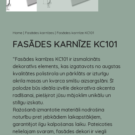
Home
|
Fasādes karnīzes
|
Fasādes karnīze KC101
FASĀDES KARNĪZE KC101
“Fasādes karnīzes KC101 ir izsmalcināts
dekoratīvs elements, kas izgatavots no augstas
kvalitātes polistirola un pārklāts ar izturīgu
akrila masas un kvarca smilšu aizsargslāni. Šī
palodze būs ideāla izvēle dekoratīva akcenta
radīšanai, piešķirot jūsu mājoklim unikālu un
stilīgu izskatu.
Ražošanā izmantotie materiāli nodrošina
noturību pret jebkādiem laikapstākļiem,
garantējot ilgu kalpošanas laiku. Pateicoties
nelielajam svaram, fasādes dekori ir viegli