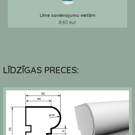
Līme savienojumu vietām
8,40 eur
LĪDZĪGAS PRECES: