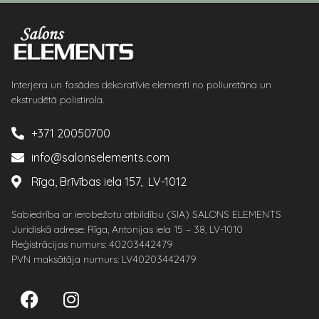
Interjera un fasādes dekoratīvie elementi no poliuretāna un
ekstrudētā polistirola.
+371 20050700
info@salonselements.com
Rīga, Brīvības iela 157, LV-1012
Sabiedrība ar ierobežotu atbildību (SIA) SALONS ELEMENTS
Juridiskā adrese: Rīga, Antonijas iela 15 – 38, LV-1010
Reģistrācijas numurs: 40203442479
PVN maksātāja numurs: LV40203442479