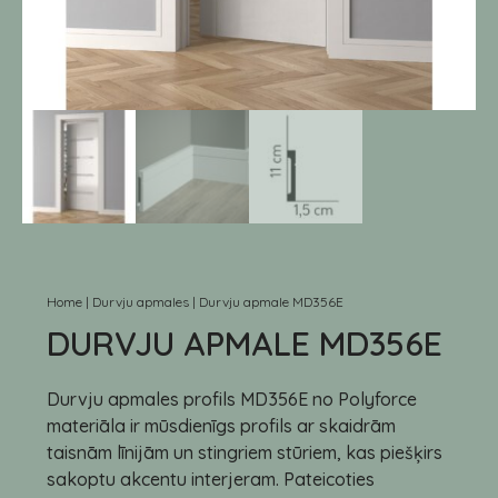
Home
|
Durvju apmales
|
Durvju apmale MD356E
DURVJU APMALE MD356E
Durvju apmales profils MD356E no Polyforce
materiāla ir mūsdienīgs profils ar skaidrām
taisnām līnijām un stingriem stūriem, kas piešķirs
sakoptu akcentu interjeram. Pateicoties