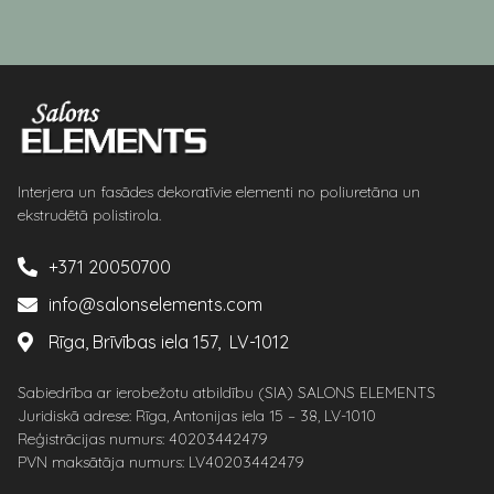
Interjera un fasādes dekoratīvie elementi no poliuretāna un
ekstrudētā polistirola.
+371 20050700
info@salonselements.com
Rīga, Brīvības iela 157, LV-1012
Sabiedrība ar ierobežotu atbildību (SIA) SALONS ELEMENTS
Juridiskā adrese: Rīga, Antonijas iela 15 – 38, LV-1010
Reģistrācijas numurs: 40203442479
PVN maksātāja numurs: LV40203442479