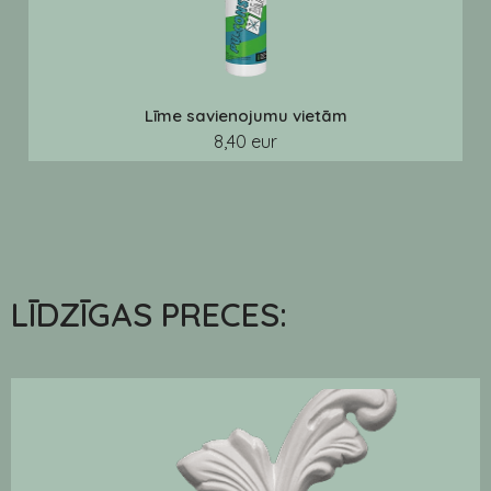
Līme savienojumu vietām
8,40 eur
LĪDZĪGAS PRECES: