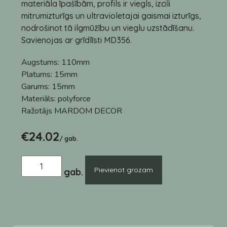
materiāla īpašībām, profils ir viegls, izcili
mitrumizturīgs un ultravioletajai gaismai izturīgs,
nodrošinot tā ilgmūžību un vieglu uzstādīšanu.
Savienojas ar grīdlīsti MD356.
Augstums:
110mm
Platums:
15mm
Garums:
15mm
Materiāls:
polyforce
Ražotājs
MARDOM DECOR
€
24.02
/ gab.
Pievienot grozam