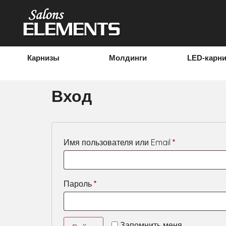
Профиль
Карнизы
Молдинги
LED-карн
Вход
Имя пользователя или Email
*
Пароль
*
Запомнить меня