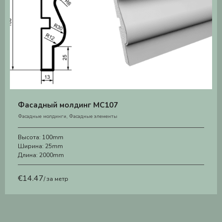
Фасадный молдинг MC107
Фасадные молдинги
,
Фасадные элементы
Высота:
100mm
Ширина:
25mm
Длина:
2000mm
€
14.47
/ за метр