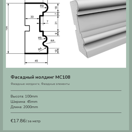
Фасадный молдинг MC108
Фасадные молдинги
,
Фасадные элементы
Высота:
100mm
Ширина:
45mm
Длина:
2000mm
€
17.86
/ за метр