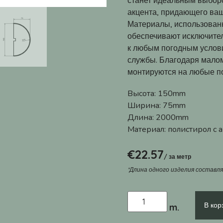
станет идеальным выбор
акцента, придающего ваш
Материалы, использован
обеспечивают исключител
к любым погодным услови
службы. Благодаря мало
монтируются на любые п
Высота:
150mm
Ширина:
75mm
Длина:
2000mm
Материал:
полистирол с
€
22.57
/ за метр
*Длина одного изделия составл
В кор