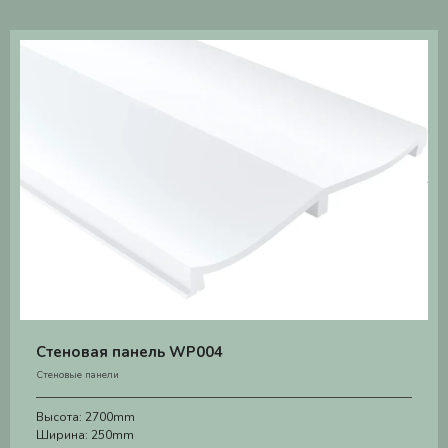
Стеновая панель WP004
Стеновые панели
Высота:
2700mm
Ширина:
250mm