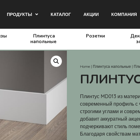
ПРОДУКТЫ
КАТАЛОГ
АКЦИИ
КОМПАНИЯ
изы
Плинтуса
Розетки
Дек
напольные
э
Home
|
Плинтуса напольные
|
Пл
ПЛИНТУС
Плинтус MD013 из матери
современный профиль с 
строгими углами и совре
добавит аккуратный акце
подчеркивают стиль поме
Благодаря свойствам мат