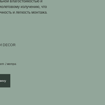
льной влагостойкостью и
иолетовому излучению, что
чность и легкость монтажа.
 DECOR
яет 2 метра.
зину