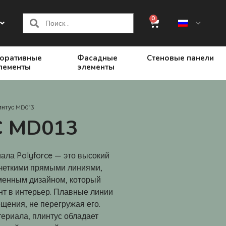
0
оративные
Фасадные
Стеновые панели
лементы
элементы
интус MD013
 MD013
ала Polyforce — это высокий
четкими прямыми линиями,
менным дизайном, который
нт в интерьер. Плавные линии
щения, не перегружая его.
ериала, плинтус обладает