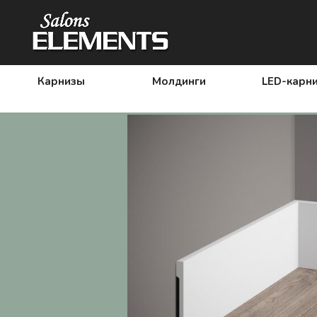
Карнизы
Молдинги
LED-карн