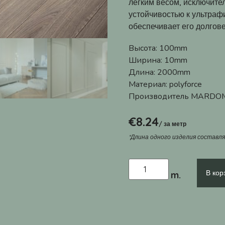
легким весом, исключите
устойчивостью к ультраф
обеспечивает его долгове
Высота:
100mm
Ширина:
10mm
Длина:
2000mm
Материал:
polyforce
Производитель
MARDOM
€
8.24
/ за метр
*Длина одного изделия составл
В кор