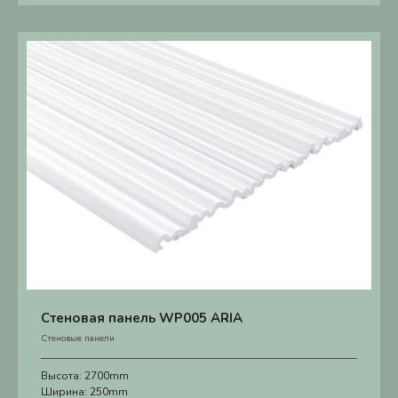
Стеновая панель WP005 ARIA
Стеновые панели
Высота:
2700mm
Ширина:
250mm