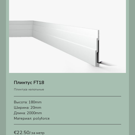
Плинтус FT18
Плинтуса напольные
Высота:
180mm
Ширина:
20mm
Длина:
2000mm
Материал:
polyforce
€
22.50
/ за метр