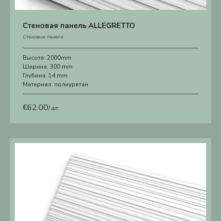
Стеновая панель ALLEGRETTO
Стеновые панели
Высота:
2000mm
Ширина:
300 mm
Глубина:
14 mm
Материал:
полиуретан
€
62.00
/ шт.