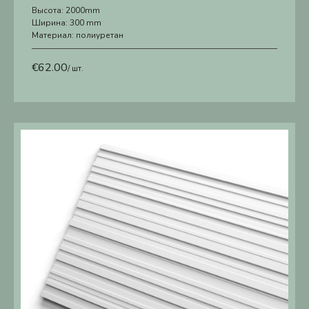
Высота:
2000mm
Ширина:
300 mm
Материал:
полиуретан
€
62.00
/ шт.