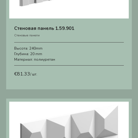
Стеновая панель 1.59.901
Стеновые панели
Высота:
240mm
Глубина:
20 mm
Материал:
полиуретан
€
81.33
/ шт.