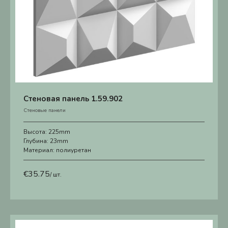
Стеновая панель 1.59.902
Стеновые панели
Высота:
225mm
Глубина:
23mm
Материал:
полиуретан
€
35.75
/ шт.