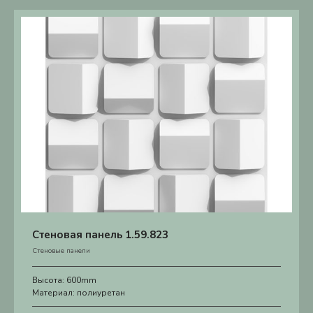
Стеновая панель 1.59.823
Стеновые панели
Высота:
600mm
Материал:
полиуретан