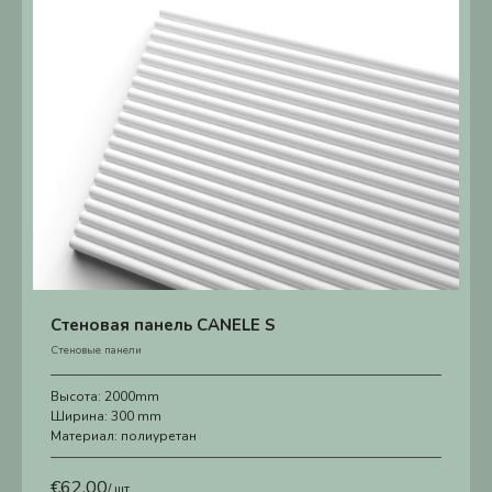
Стеновая панель CANELE S
Стеновые панели
Высота:
2000mm
Ширина:
300 mm
Материал:
полиуретан
€
62.00
/ шт.