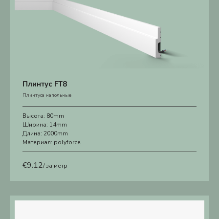
Плинтус FT8
Плинтуса напольные
Высота:
80mm
Ширина:
14mm
Длина:
2000mm
Материал:
polyforce
€
9.12
/ за метр