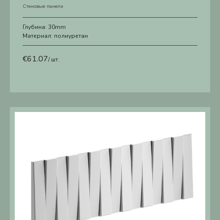
Стеновые панели
Глубина:
30mm
Материал:
полиуретан
€
61.07
/ шт.