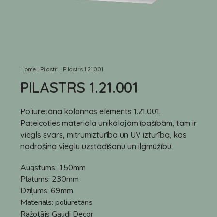
Home
|
Pilastri
|
Pilastrs 1.21.001
PILASTRS 1.21.001
Poliuretāna kolonnas elements 1.21.001.
Pateicoties materiāla unikālajām īpašībām, tam ir
viegls svars, mitrumizturība un UV izturība, kas
nodrošina vieglu uzstādīšanu un ilgmūžību.
Augstums:
150mm
Platums:
230mm
Dziļums:
69mm
Materiāls:
poliuretāns
Ražotājs
Gaudi Decor