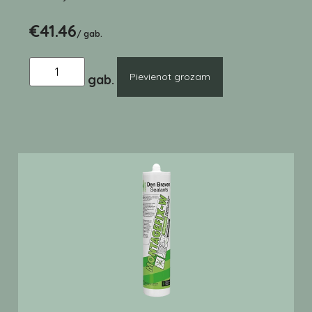
€
41.46
/ gab.
Pievienot grozam