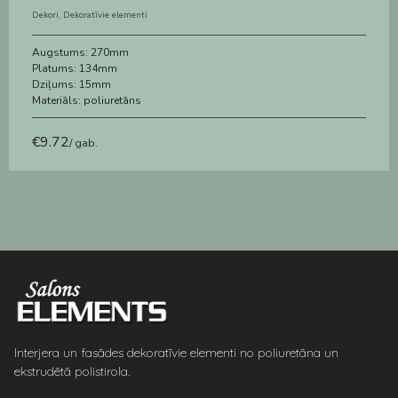
Dekori
,
Dekoratīvie elementi
Augstums:
270mm
Platums:
134mm
Dziļums:
15mm
Materiāls:
poliuretāns
€
9.72
/ gab.
Interjera un fasādes dekoratīvie elementi no poliuretāna un
ekstrudētā polistirola.