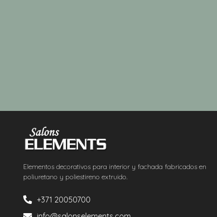
Elementos decorativos para interior y fachada fabricados en
poliuretano y poliestireno extruido.
+371 20050700
info@salonselements.com