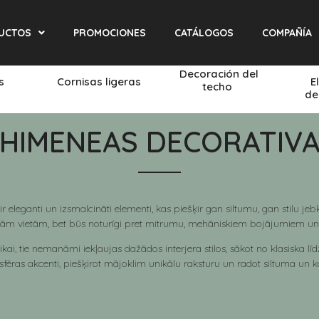
UCTOS
PROMOCIONES
CATÁLOGOS
COMPAÑÍA
Decoración del
és
Cornisas ligeras
E
techo
de
HIMENEAS DECORATIV
r eleganti un izsmalcināti elementi, kas piešķir gan siltumu, gan stilu jeb
tām vietām, bet būs noturīgi pret mitrumu, mehāniskiem bojājumiem u
ikai, tie nemanāmi iekļaujas dažādos interjera stilos, sākot no klasiska 
fēras akcenti, piešķirot mājoklim unikālu raksturu un radot siltuma un k