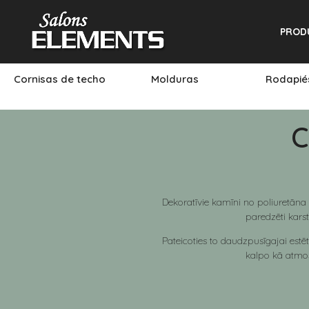
PROD
Cornisas de techo
Molduras
Rodapi
C
Dekoratīvie kamīni no poliuretāna i
paredzēti kars
Pateicoties to daudzpusīgajai estēt
kalpo kā atmos