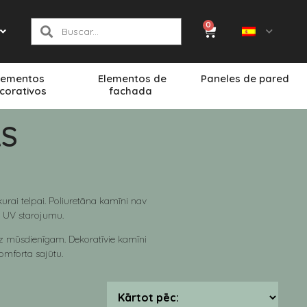
0
lementos
Elementos de
Paneles de pared
corativos
fachada
AS
kurai telpai. Poliuretāna kamīni nav
n UV starojumu.
līdz mūsdienīgam. Dekoratīvie kamīni
omforta sajūtu.